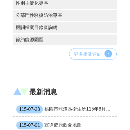
性別主流化專區
便
民
公部門性騷擾防治專區
服
務
機關檔案目錄查詢網
機
關
節約能源園區
通
訊
更多相關連結
錄
政
府
資
訊
最新消息
公
開
桃園市龍潭區衛生所115年8月成人預防保健暨癌症篩檢活動行程表
115-07-23
回
首
頁
宣導健康飲食地圖
115-07-01