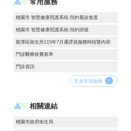
常用服務
認
桃園市 智慧健康照護系統-預約看診進度
識
我
桃園市 智慧健康照護系統-預約掛號
們
龍潭區衛生所115年7月通譯員服務時段暨內容
訊
息
門診醫療收費基準
公
告
門診資訊
門
更多常用服務
診
資
訊
相關連結
業
務
資
桃園市政府衛生局
訊