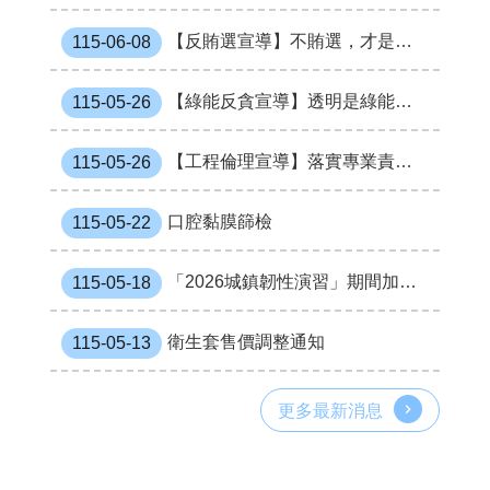
網
【反賄選宣導】不賄選，才是真會選
115-06-08
站
導
覽
【綠能反貪宣導】透明是綠能的基礎，廉政是永續的保障
115-05-26
市
政
【工程倫理宣導】落實專業責任、公開透明與廉潔治理，守護公共安全與社會信任
115-05-26
信
箱
口腔黏膜篩檢
115-05-22
常
見
「2026城鎮韌性演習」期間加強推廣緊急避難包攜行及防災宣導一案
115-05-18
問
題
衛生套售價調整通知
115-05-13
桃
園
市
更多最新消息
政
府