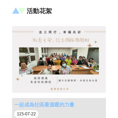
隱
私
活動花絮
權
政
策
網
站
安
全
政
策
政
府
網
站
資
料
開
一起成為社區最溫暖的力量
放
115-07-22
宣