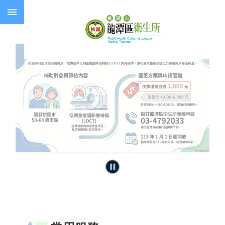
跳到主要內容區塊
失
智
症
預
防
接
種
長
照
服
務
進
階
搜
尋