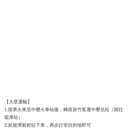
認
識
我
們
訊
息
公
告
門
診
資
訊
【大眾運輸】
業
1.搭乘火車至中壢火車站後，轉搭新竹客運中壢北站（開往
務
資
龍潭站）
訊
2.於龍潭新村站下車，再步行至目的地即可