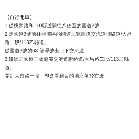
網
站
【自行開車】
導
覽
1.從桃鶯路和110縣道開往八德區的國道2號
2.走國道3號前往龍潭區的國道三號龍潭交流道聯絡道/大昌
市
路二段/113乙縣道。
政
信
從國道3號的68-龍潭號出口下交流道
箱
3.繼續走國道三號龍潭交流道聯絡道/大昌路二段/113乙縣
道。
常
見
開到大昌路一段，即會看到目的地座落於右邊
問
題
桃
園
市
政
府