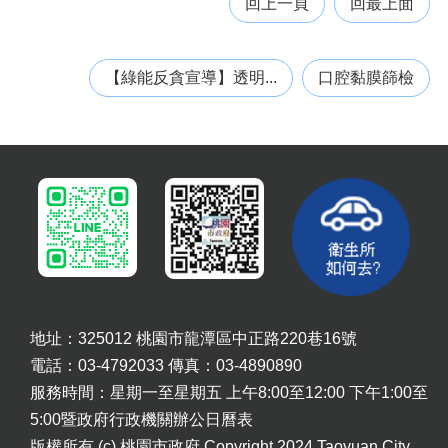
回上一頁
回最上面
網
站
導
【綠能反貪宣導】透明...
口腔黏膜篩檢
覽
市
政
信
箱
常
見
問
題
桃
地址：325012 桃園市龍潭區中正路220巷16號
園
市
電話：03-4792033 傳真：03-4890890
政
服務時間：星期一至星期五 上午8:00至12:00 下午1:00至
府
5:00暨政府行政機關辦公日曆表
版權所有 (c) 桃園市政府 Copyright 2024 Taoyuan City