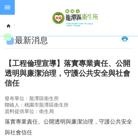
跳到主要內容區塊
失
智
首頁
訊息公告
最新消息
症
最新消息
預
防
接
種
【工程倫理宣導】落實專業責任、公開
透明與廉潔治理，守護公共安全與社會
長
照
信任
服
務
發布單位：龍潭區衛生所
聯絡人：桃園市龍潭區衛生所
進
資料提供單位：衛生局
階
搜
落實專業責任、公開透明與廉潔治理，守護公共安全
尋
與社會信任