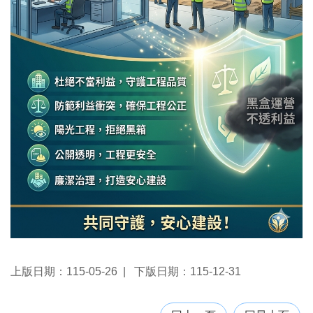
便
民
服
務
機
關
通
訊
錄
政
府
資
訊
公
開
回
上版日期：115-05-26
下版日期：115-12-31
首
頁