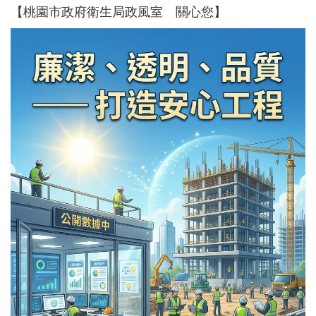
【桃園市政府衛生局政風室 關心您】
認
識
我
們
訊
息
公
告
門
診
資
訊
業
務
資
訊