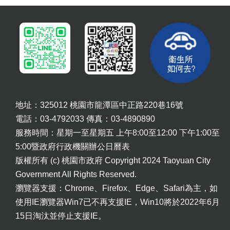
網
站
導
覽
市
政
信
箱
地址：325012 桃園市龍潭區中正路220巷16號
常
電話：03-4792033 傳真：03-4890890
見
服務時間：星期一至星期五 上午8:00至12:00 下午1:00至
問
題
5:00暨政府行政機關辦公日曆表
版權所有 (c) 桃園市政府 Copyright 2024 Taoyuan City
桃
Government All Rights Reserved.
園
市
瀏覽器支援：Chrome、Firefox、Edge、Safari為主，如
政
使用IE瀏覽器Win7已不再支援IE，Win10將於2022年6月
府
15日淘汰並停止支援IE。