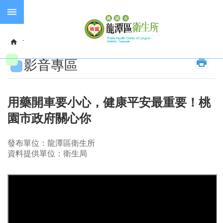
跳到主要內容區塊
失
智
首頁
政府資訊公開
影音專區
症
影音專區
預
防
接
種
用藥開車要小心，健康平安最重要！桃
園市政府關心你
長
照
服
發布單位：龍潭區衛生所
務
資料提供單位：衛生局
進
階
搜
尋