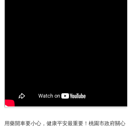
認
識
我
們
訊
息
公
告
門
診
資
訊
業
務
資
用藥開車要小心，健康平安最重要！桃園市政府關心
訊