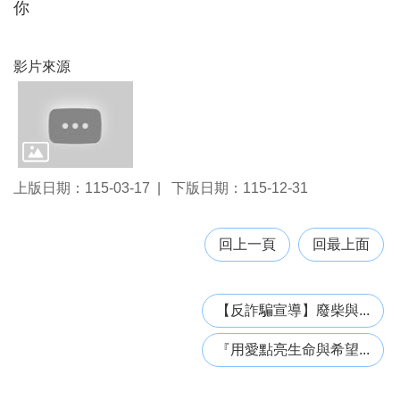
你
便
民
服
影片來源
務
機
關
通
訊
錄
上版日期：115-03-17
下版日期：115-12-31
政
府
回上一頁
回最上面
資
訊
公
開
【反詐騙宣導】廢柴與...
回
『用愛點亮生命與希望...
首
頁