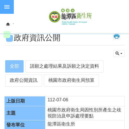
跳到主要內容區塊
失
智
首頁
政府資訊公開
政府資訊公開
症
政府資訊公開
預
防
接
種
全部
請願之處理結果及訴願之決定資料
長
照
服
政府公開資訊
桃園市政府衛生局預算
務
112-07-06
進
階
桃園市政府衛生局因性別所產生之歧
搜
尋
視防治及申訴處理要點
龍潭區衛生所