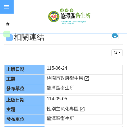
跳到主要內容區塊
失
智
首頁
便民服務
相關連結
症
相關連結
預
防
接
種
長
115-06-24
照
桃園市政府衛生局
服
務
龍潭區衛生所
114-05-05
進
階
性別主流化專區
搜
尋
龍潭區衛生所