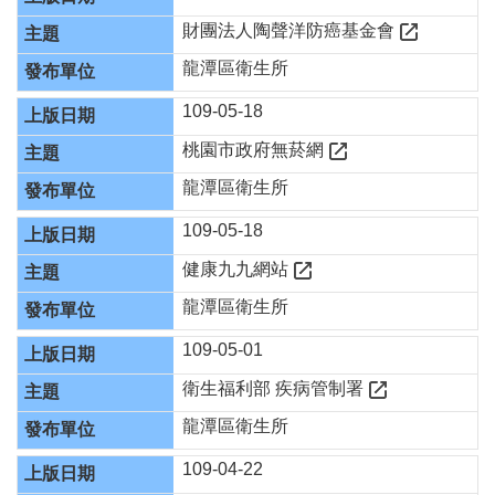
便
財團法人陶聲洋防癌基金會
民
服
龍潭區衛生所
務
109-05-18
機
關
桃園市政府無菸網
通
龍潭區衛生所
訊
錄
109-05-18
政
健康九九網站
府
資
龍潭區衛生所
訊
109-05-01
公
開
衛生福利部 疾病管制署
回
龍潭區衛生所
首
109-04-22
頁