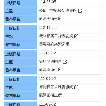
114-05-05
公部門性騷擾防治專區
認
識
龍潭區衛生所
我
112-11-14
們
機關檔案目錄查詢網
訊
息
基礎建設與資安組
公
告
111-09-02
門
節約能源園區
診
龍潭區衛生所
資
訊
111-09-02
業
節能標章全球資訊網
務
資
龍潭區衛生所
訊
111-09-02