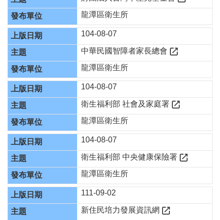
隱
私
龍潭區衛生所
權
政
104-08-07
策
中華民國智障者家長總會
網
龍潭區衛生所
站
安
104-08-07
全
政
衛生福利部 社會及家庭署
策
龍潭區衛生所
政
104-08-07
府
網
衛生福利部 中央健康保險署
站
資
龍潭區衛生所
料
開
111-09-02
放
新住民培力發展資訊網
宣