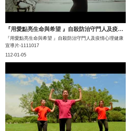
網
站
導
覽
『用愛點亮生命與希望 』自殺防治守門人及疫情心理健康宣導片-1111017
市
『用愛點亮生命與希望 』自殺防治守門人及疫情心理健康
政
宣導片-1111017
信
箱
112-01-05
常
見
問
題
桃
園
市
政
府