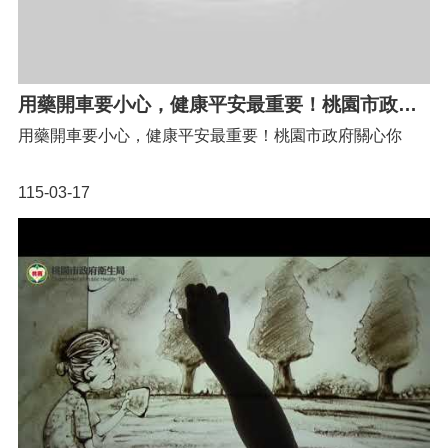
便
民
服
務
用藥開車要小心，健康平安最重要！桃園市政府關心你
機
關
用藥開車要小心，健康平安最重要！桃園市政府關心你
通
訊
115-03-17
錄
政
府
資
訊
公
開
回
首
頁