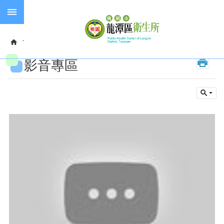
跳到主要內容區塊
失
智
首頁
政府資訊公開
影音專區
症
影音專區
預
防
接
種
長
照
服
務
進
階
搜
尋