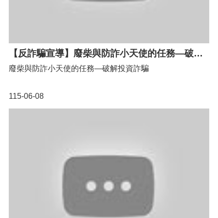
認
識
我
【反詐騙宣導】廢柴與防詐小天使的任務—破解投資詐騙
們
廢柴與防詐小天使的任務—破解投資詐騙
訊
息
115-06-08
公
告
門
診
資
訊
業
務
資
訊