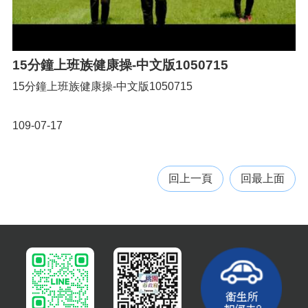
隱
私
權
政
策
15分鐘上班族健康操-中文版1050715
網
15分鐘上班族健康操-中文版1050715
站
安
109-07-17
全
政
策
回上一頁
回最上面
政
府
網
站
資
料
開
放
宣