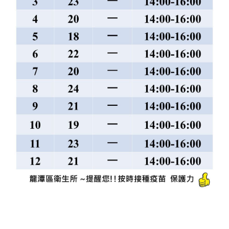
隱
私
權
政
策
網
站
安
全
政
策
政
府
網
站
資
料
開
放
宣