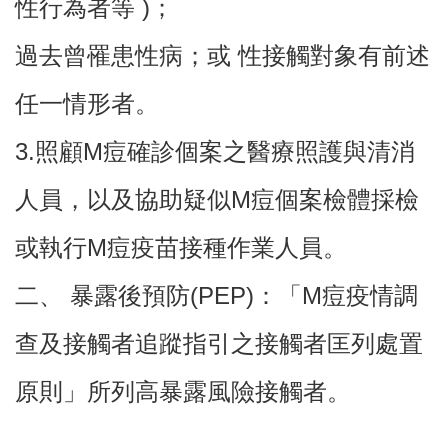
性行為者等 )；
便
民
過去曾罹患性病；或 性接觸對象有前述
服
務
任一情形者。
機
關
3.照顧M痘確診個案之醫療照護與清消
通
訊
人員，以及協助疑似M痘個案檢體採檢
錄
政
或執行M痘疫苗接種作業人員。
府
資
二、 暴露後預防(PEP)：「M痘疫情調
訊
公
查及接觸者追蹤指引之接觸者匡列處置
開
回
原則」所列高暴露風險接觸者。
首
頁