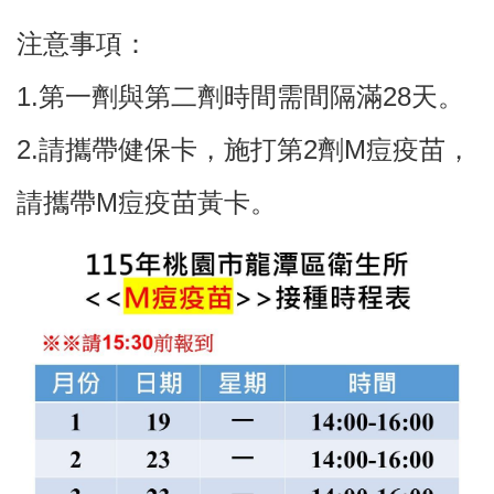
網
注意事項：
站
導
覽
1.第一劑與第二劑時間需間隔滿28天。
市
2.請攜帶健保卡，施打第2劑M痘疫苗，
政
信
請攜帶M痘疫苗黃卡。
箱
常
見
問
題
桃
園
市
政
府