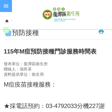
跳到主要內容區塊
失
智
首頁
門診資訊
預防接種
症
預防接種
預
防
接
種
115年M痘預防接種門診服務時間表
長
發布單位：龍潭區衛生所
照
聯絡人：張邑苓
服
資料提供單位：衛生局
務
M痘疫苗接種服務：
進
階
搜
尋
★採電話預約：03-4792033分機227謝