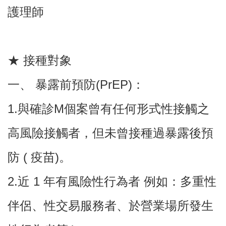
護理師
認
識
我
★ 接種對象
們
訊
一、 暴露前預防(PrEP)：
息
公
1.與確診M個案曾有任何形式性接觸之
告
高風險接觸者，但未曾接種過暴露後預
門
診
資
防 ( 疫苗)。
訊
2.近 1 年有風險性行為者 例如：多重性
業
務
資
伴侶、性交易服務者、於營業場所發生
訊